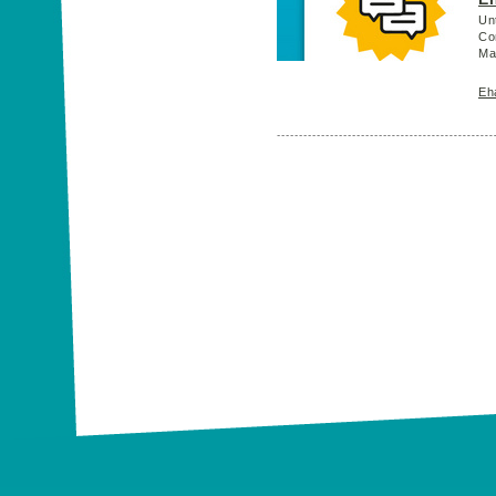
Un
Co
Ma
Eh