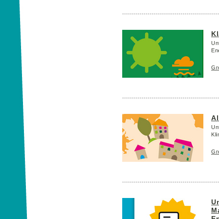
K
Un
En
Gr
A
Un
Kl
Gr
Un
M
En