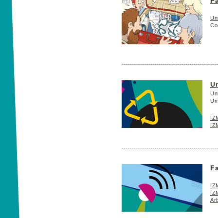
Pa
Unt
Co
U
Un
Um
IZ
IZ
Fa
IZM
IZM
Arb