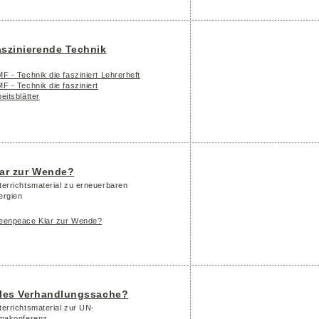
szinierende Technik
F - Technik die fasziniert Lehrerheft
F - Technik die fasziniert
eitsblätter
lar zur Wende?
terrichtsmaterial zu erneuerbaren
ergien
eenpeace Klar zur Wende?
lles Verhandlungssache?
terrichtsmaterial zur UN-
imakonferenz