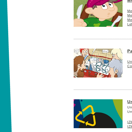
M
Me
Me
Me
Le
Pa
Unt
Co
U
Un
Um
IZ
IZ