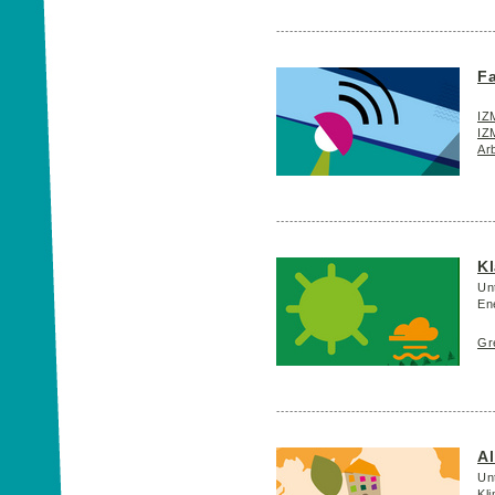
Fa
IZM
IZM
Arb
K
Un
En
Gr
A
Un
Kl