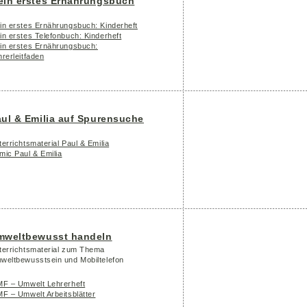
ein erstes Ernährungsbuch
in erstes Ernährungsbuch: Kinderheft
in erstes Telefonbuch: Kinderheft
in erstes Ernährungsbuch:
hrerleitfaden
ul & Emilia auf Spurensuche
errichtsmaterial Paul & Emilia
mic Paul & Emilia
mweltbewusst handeln
terrichtsmaterial zum Thema
weltbewusstsein und Mobiltelefon
MF – Umwelt Lehrerheft
MF – Umwelt Arbeitsblätter