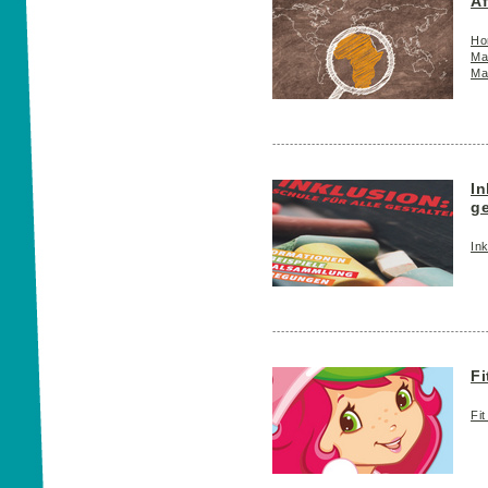
Af
Hor
Ma
Ma
In
ge
Ink
Fi
Fit