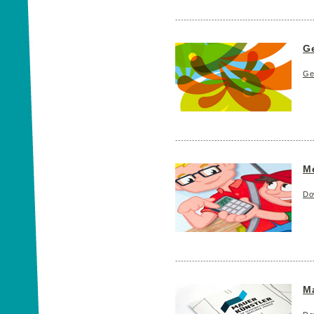
Ge
Ge
M
Do
M