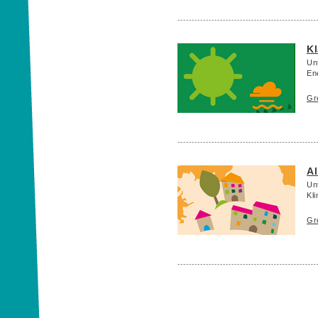
K
Un
En
Gr
A
Un
Kl
Gr