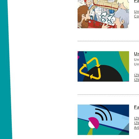
Pa
Unt
Co
U
Un
Um
IZ
IZ
Fa
IZM
IZM
Arb