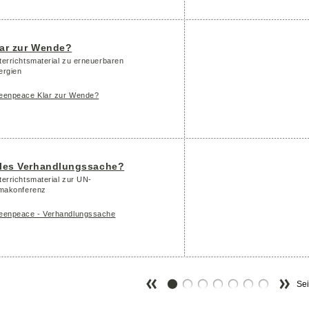
lar zur Wende?
terrichtsmaterial zu erneuerbaren
ergien
eenpeace Klar zur Wende?
lles Verhandlungssache?
terrichtsmaterial zur UN-
imakonferenz
eenpeace - Verhandlungssache
Sei