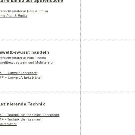
ul & Emilia auf Spurensuche
errichtsmaterial Paul & Emilia
mic Paul & Emilia
mweltbewusst handeln
terrichtsmaterial zum Thema
weltbewusstsein und Mobiltelefon
MF – Umwelt Lehrerheft
MF – Umwelt Arbeitsblätter
szinierende Technik
F - Technik die fasziniert Lehrerheft
F - Technik die fasziniert
eitsblätter