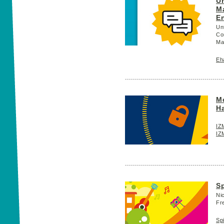
Un
M
En
Un
Co
Ma
Eh
M
H
IZ
IZ
Sp
Ni
Fre
Sp