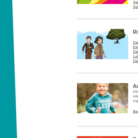
Sp
Sp
Di
Di
Elt
Di
Le
Di
Au
Unt
un
zu
Be