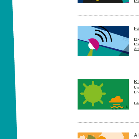
IZ
Fa
IZM
IZM
Arb
K
Un
En
Gr
A