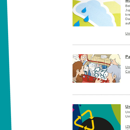
Ma
Be
Ju
kr
Da
auf
Un
Pa
Unt
Co
U
Un
Um
IZ