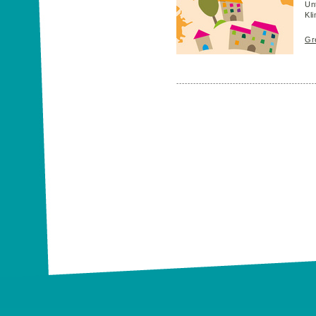
Un
Kl
Gr