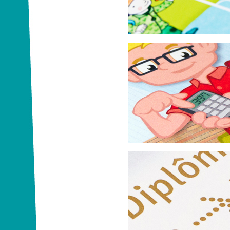
VCD
Mein erstes Zahlen
Das Telefonbuch-Servicegesellsc
Kinderheft zum Thema Zahlen
International kreativ