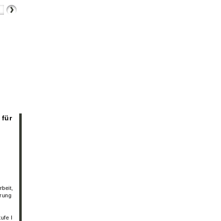
 für
beit,
erung
ufe I