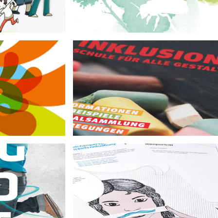
Kreativwettbewerb zum Thema Natur
Inklusion
lltag von Kindern
Aktion Mensch e. V.
erbindet!
olksbanken und
uhause
ENGAGEMENT GLOBAL gGmbH