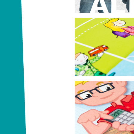
Aktion Laufbus
VCD
Mein erstes Zahlen
Das Telefonbuch-Servicegesellsc
Kinderheft zum Thema Zahlen