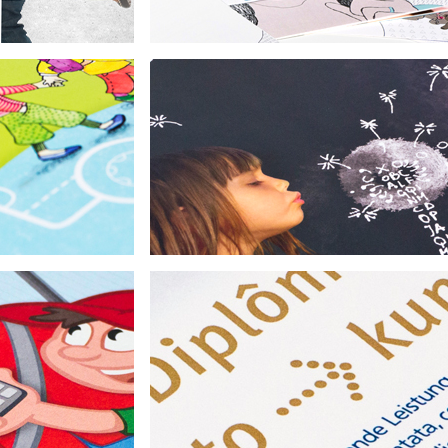
Sprache lernen, ein Kinderspie
scoyo GmbH
buch
haft mbH
International kreativ!