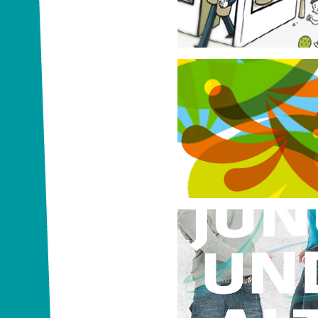
Planspiel "Probe den Aufstand"
Geh raus spielen!
Viacom | Nickelodeon
Mehr Spiel und Bewegung in den A
bringen
Gestalte, was uns v
Bundesverband der Deutschen V
Raiffeisenbanken e. V. (BVR)
Kreativwettbewerb zum Thema Z