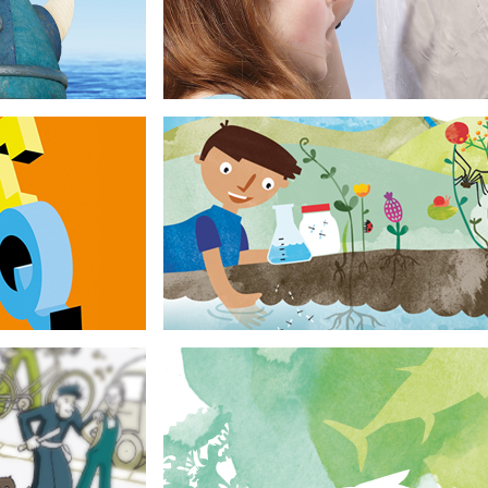
en!
Engagement Global gGmbH
en
Zauberwelt Wasser
Emschergenossenschaft
kompetenz
Lernmaterial zum Thema Wasser
Natur gestalten!
Bundesverband der Deutschen Volksbanken und
Raiffeisenbanken e. V. (BVR)