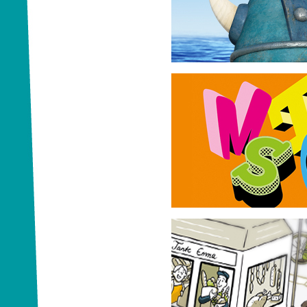
Studio 100 Medie GmbH
Wickie sucht die cleversten Klass
MACH MAL Fernseh
Viacom | Nickelodeon
Grundschul-Material zur Mediem
Probe den Aufstand!
Bundesstiftung Aufarbeitung