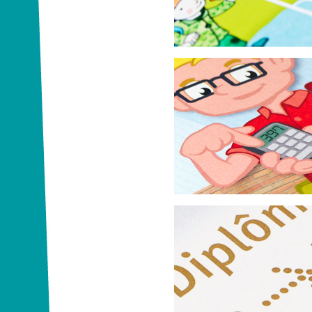
VCD
Mein erstes Zahlen
Das Telefonbuch-Servicegesellsc
Kinderheft zum Thema Zahlen
International kreativ