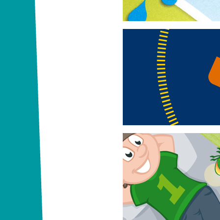
Handys kompetent n
Informationszentrum Mobilfunk e.
Unterrichtsmaterial zur Medienk
Mein erstes Tierspr
Das Telefonbuch-Servicegesellsc
zum Thema der Sprache der Tier