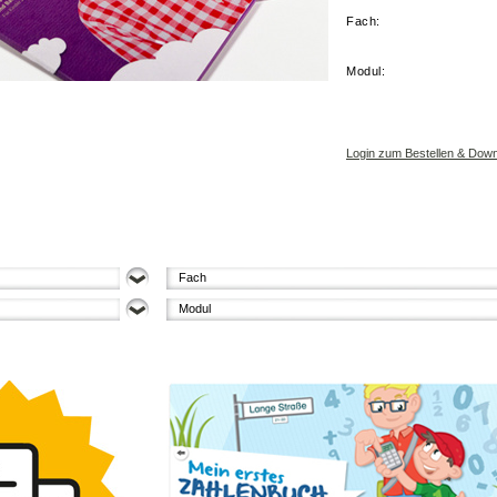
Fach:
Modul:
Hilf Dora helfen!
Login zum Bestellen & Dow
 und Engagement, Menschlichkeit
Fach
Modul