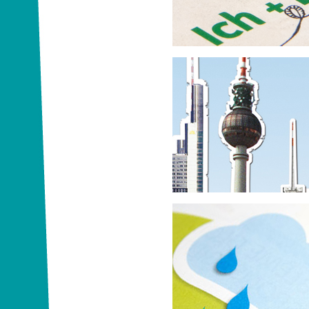
TOGGO SPORTS | Super RTL
Sei mit von der Part
ZDF logo!, die Kindernachrichten
Mach dir ein Bild v
Bundesverband der Deutschen V
Raiffeisenbanken e. V. (BVR)
Kreativwettbewerb zum Thema Kl