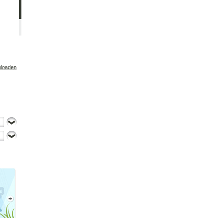
Hilf Dora helfe
nloaden