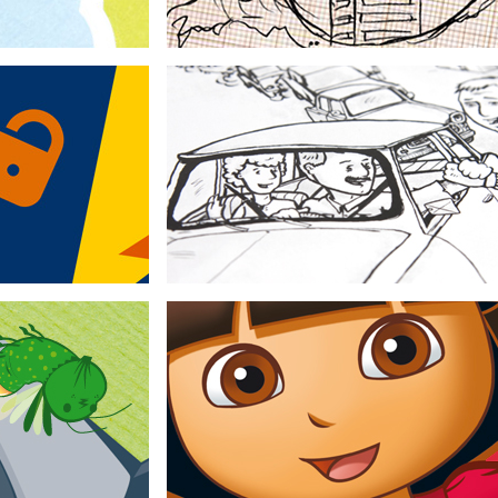
Wir feiern die Einheit!
utzen
Bundesstiftung zur Aufarbeitung der SED-
V.
Diktatur/Bundesministerium des Innern
ompetenz
Grundschul-Lernmodul zur Deutschen Einheit
achbuch
Hilf Dora helfen!
haft mbH Kinderheft
Nickelodeon
e
Kindergarten-Leitfaden zum Thema Helfen