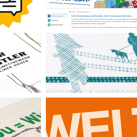
Lehrerseite
Das Telefonbuch-Servicegesellschaft mbH
Dabei sein! Von Anfang an.
Aktion Mensch e. V.
Leitfaden zur Vermittlung sozialer Themen
use!