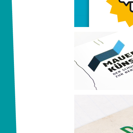
Egmont Ehapa Media
Lehrerhandreichung
Bundesstiftung Aufarbeitung
Wettbewerb zum Thema Mauer
Bewegung in die Pa