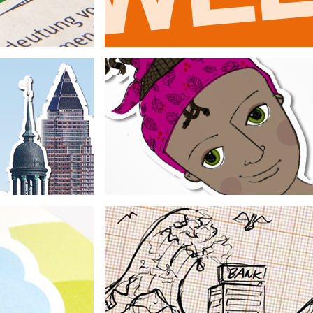
InWEnt gGmbH
ei!
Danone Waters GmbH | Volvic
 des ZDF
Grundschulmaterial zum Thema Wasser
om Klima!
Durchblick im Steuer-Dschunge
olksbanken
imawandel
Unterrichtsmaterial zu Steuern und Finanzen